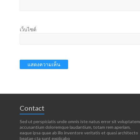
เว็บไซต์
Contact
Sed ut perspiciatis unde omnis iste natus error sit voluptatem
accusantium doloremque laudantium, totam rem aperiam,
eaque ipsa quae ab illo inventore veritatis et quasi architecto
beatae cta sunt explicabo