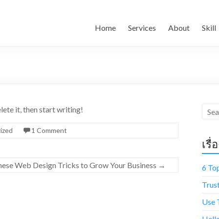
Home
Services
About
Skill
ete it, then start writing!
ized
1 Comment
เรื่
hese Web Design Tricks to Grow Your Business
→
6 To
Trus
Use 
Hell