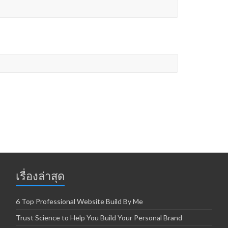
เรื่องล่าสุด
6 Top Professional Website Build By Me
Trust Science to Help You Build Your Personal Brand