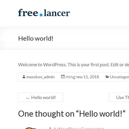
Skip
to
Spacious
content
Freelancer
Just
Hello world!
another
WordPress
site
Welcome to WordPress. This is your first post. Edit or del
massbox_admin
กรกฎาคม 11, 2018
Uncategor
←
Hello world!
Use T
One thought on “
Hello world!
”
A WordPress Commenter